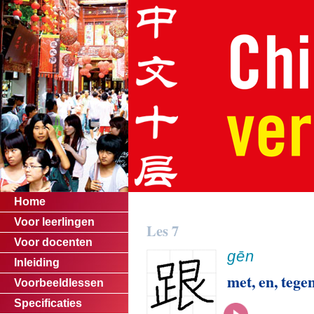
Home
Voor leerlingen
Les 7
Voor docenten
gēn
Inleiding
met, en, tege
Voorbeeldlessen
Specificaties