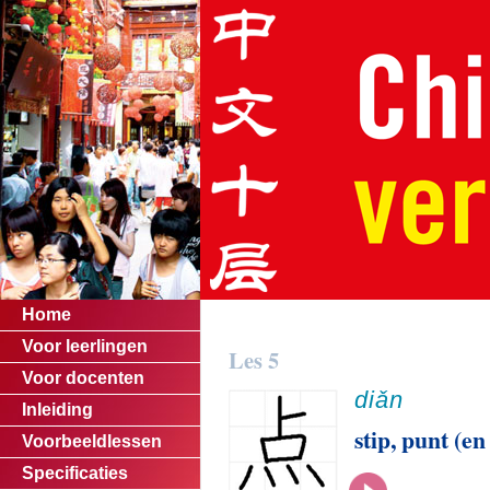
Home
Voor leerlingen
Les 5
Voor docenten
diǎn
Inleiding
stip, punt (e
Voorbeeldlessen
Specificaties